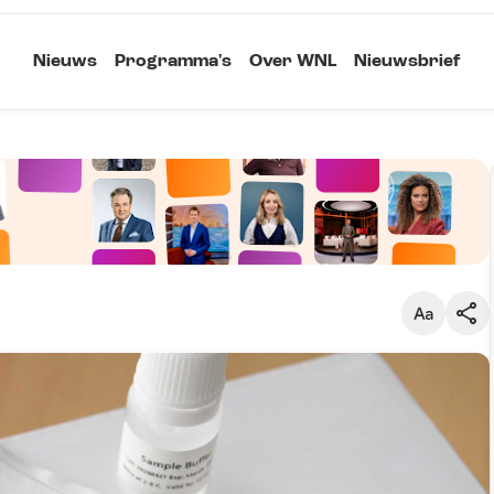
Nieuws
Programma's
Over WNL
Nieuwsbrief
Klein
Kopieer link
Standaard
Groot