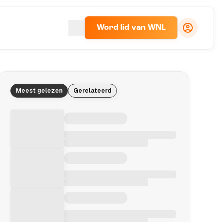
Word lid van WNL
Meest gelezen
Gerelateerd