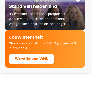
Stand van Nederland
Journalistiek onderzoeksprogramma
waarin vijf journalisten economische
vraagstukken bekijken die ons dagelijks
leven raken.
Jouw stem telt
Steun ons voor slechts €8,50 per jaar. WNL
is er voor u.
Word lid van WNL