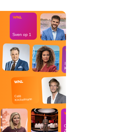
bureau
Sven op 1
In de
Kantine
Café
Kockelmann
Op
Zondag