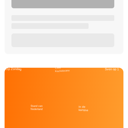
Café
Op Zondag
Sven op 1
Kockelmann
Stand van
In de
Nederland
kantine