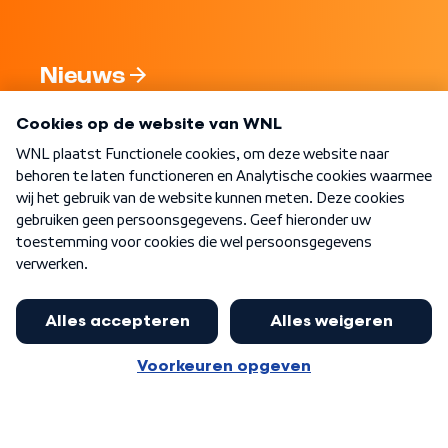
Nieuws
Programma's
Over WNL
Nieuwsbrief
Word Lid
Meer WNL voor jou