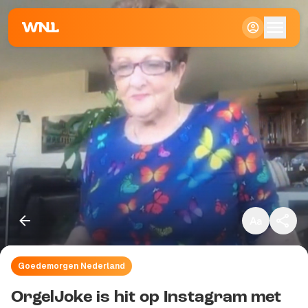
Klein
Standaard
Groot
Goedemorgen Nederland
Kopieer link
OrgelJoke is hit op Instagram met