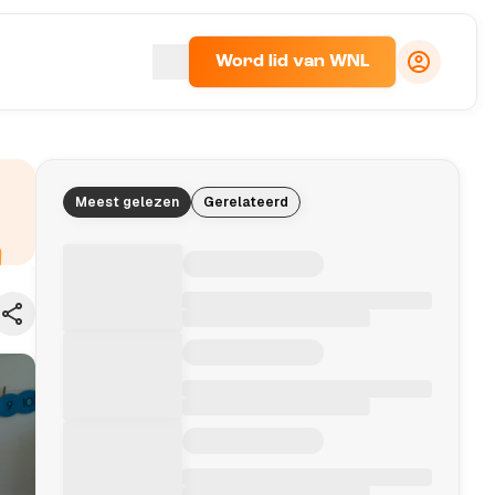
Word lid van WNL
Meest gelezen
Gerelateerd