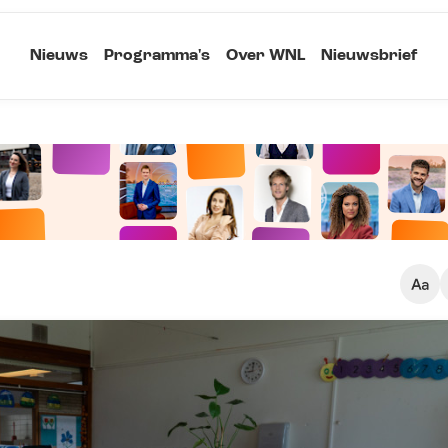
Nieuws
Programma's
Over WNL
Nieuwsbrief
Klein
Kopieer link
Standaard
Groot