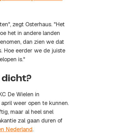
en", zegt Osterhaus. "Het
 hoe het in andere landen
genomen, dan zien we dat
s. Hoe eerder we de juiste
lopen is."
 dicht?
IKC De Wielen in
april weer open te kunnen.
ftig, maar al heel snel
akantie zal gaan duren of
n Nederland
.