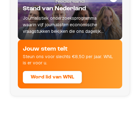
Stand van Nederland
Journalistiek onderzoeksprogramma
waarin vijf journalisten economische
vraagstukken bekijken die ons dagelijks
leven raken.
Jouw stem telt
Steun ons voor slechts €8,50 per jaar. WNL
is er voor u.
Word lid van WNL