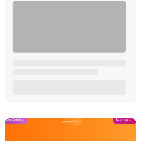
Café
Op Zondag
Sven op 1
Kockelmann