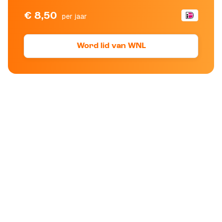
€ 8,50
per jaar
Word lid van WNL