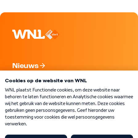
Nieuws
Programma's
Over WNL
Nieuwsbrief
Word Lid