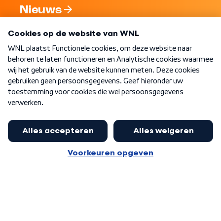
Nieuws
Programma's
Over WNL
Nieuwsbrief
Word Lid
Meer WNL voor jou
Jan Paternotte optimistisch over
stikstofdebat: 'Geen zwakker
Algemene voorwaarden
Cookie-instellingen
pakket, maar ideeën om het te
Privacy statement