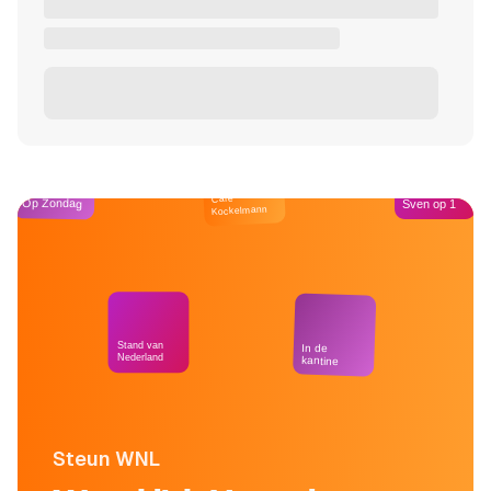
Café
Op Zondag
Sven op 1
Kockelmann
Stand van
In de
Nederland
kantine
Steun WNL