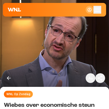
Klein
Standaard
Groot
WNL Op Zondag
Kopieer link
Wiebes over economische steun