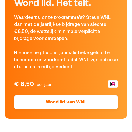
Word lid. Het telt.
Waardeert u onze programma's? Steun WNL
dan met de jaarlijkse bijdrage van slechts
€8,50, de wettelijk minimale verplichte
bijdrage voor omroepen.
Hiermee helpt u ons journalistieke geluid te
behouden en voorkomt u dat WNL zijn publieke
status en zendtijd verliest.
€ 8,50
per jaar
Word lid van WNL