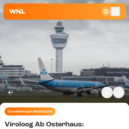
Klein
Standaard
Groot
Goedemorgen Nederland
Kopieer link
Viroloog Ab Osterhaus: