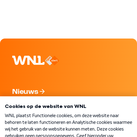
Nieuws
Programma's
Over WNL
Nieuwsbrief
Word Lid