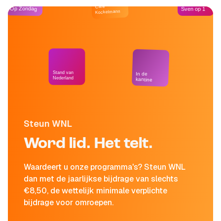
Café
Op Zondag
Sven op 1
Kockelmann
Stand van
In de
Nederland
kantine
Steun WNL
Word lid. Het telt.
Waardeert u onze programma's? Steun WNL
dan met de jaarlijkse bijdrage van slechts
€8,50, de wettelijk minimale verplichte
bijdrage voor omroepen.