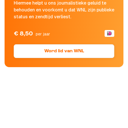
Hiermee helpt u ons journalistieke geluid te
behouden en voorkomt u dat WNL zijn publieke
status en zendtijd verliest.
€ 8,50
per jaar
Word lid van WNL