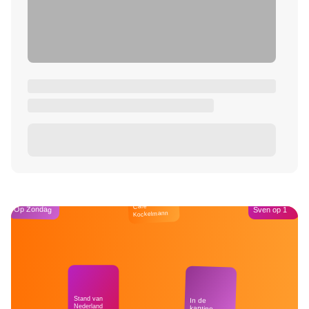
Café
Op Zondag
Sven op 1
Kockelmann
Stand van
In de
Nederland
kantine