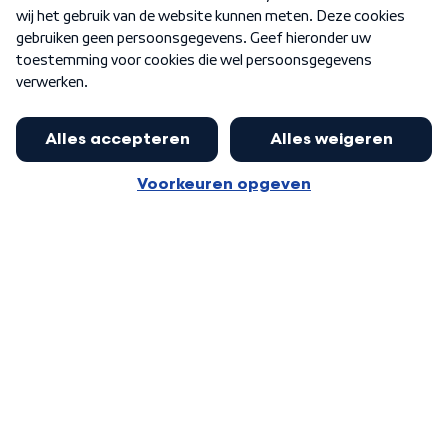
Word Lid
Meer WNL voor jou
Nieuwe ‘onderkoning’ Buma wil tot
zijn 70ste aanblijven
Algemene voorwaarden
Cookie-instellingen
Privacy statement