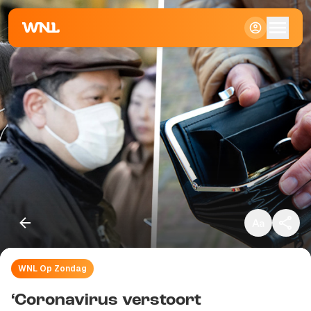
Klein
Standaard
Groot
WNL Op Zondag
Kopieer link
‘Coronavirus verstoort