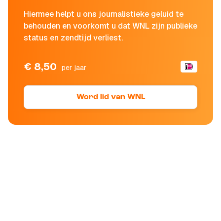
Hiermee helpt u ons journalistieke geluid te
behouden en voorkomt u dat WNL zijn publieke
status en zendtijd verliest.
€ 8,50
per jaar
Word lid van WNL