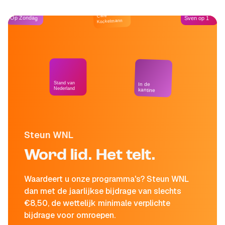
Café
Op Zondag
Sven op 1
Kockelmann
Stand van
In de
Nederland
kantine
Steun WNL
Word lid. Het telt.
Waardeert u onze programma's? Steun WNL
dan met de jaarlijkse bijdrage van slechts
€8,50, de wettelijk minimale verplichte
bijdrage voor omroepen.