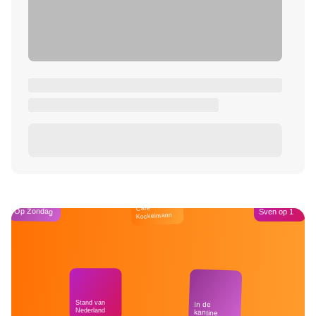
Café
Op Zondag
Sven op 1
Kockelmann
Stand van
In de
Nederland
kantine