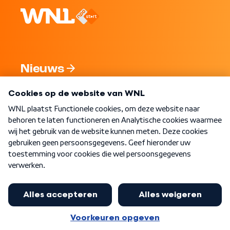
Nieuws
Programma's
Over WNL
Nieuwsbrief
Word Lid