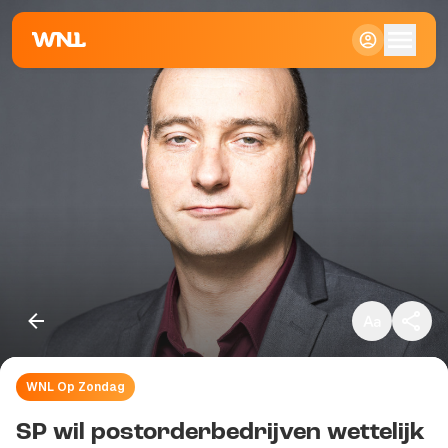
Klein
Standaard
Groot
WNL Op Zondag
Kopieer link
SP wil postorderbedrijven wettelijk