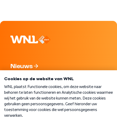
Nieuws
Programma's
Over WNL
Nieuwsbrief
Word Lid