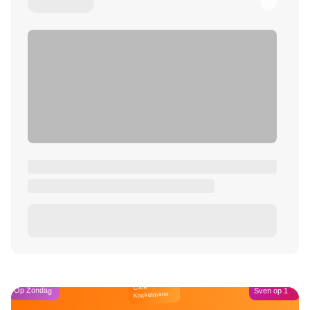
Café
Op Zondag
Sven op 1
Kockelmann