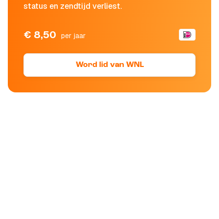
status en zendtijd verliest.
€ 8,50
per jaar
Word lid van WNL