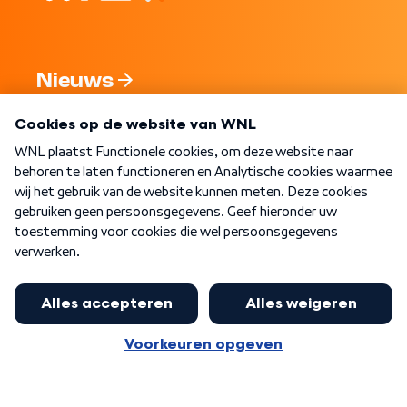
Nieuws
Programma's
Over WNL
Nieuwsbrief
Word Lid
Meer WNL voor jou