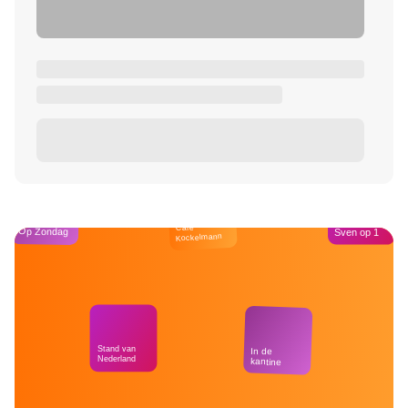
Café
Op Zondag
Sven op 1
Kockelmann
Stand van
In de
Nederland
kantine