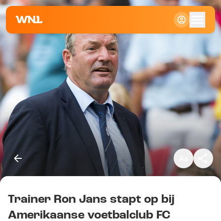
Klein
Standaard
Groot
Trainer Ron Jans stapt op bij
Kopieer link
Amerikaanse voetbalclub FC