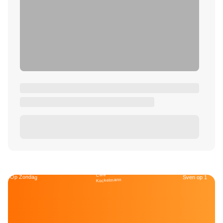
Café
Op Zondag
Sven op 1
Kockelmann