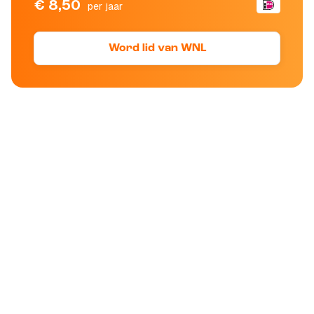
€ 8,50
per jaar
Word lid van WNL