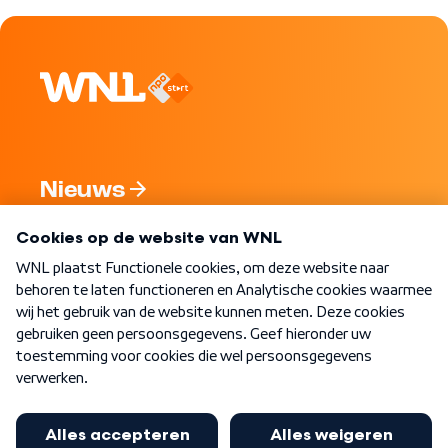
Nieuws
Programma's
Over WNL
Nieuwsbrief
Word Lid