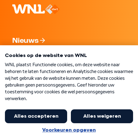
Nieuws
Programma's
Over WNL
Nieuwsbrief
Word Lid