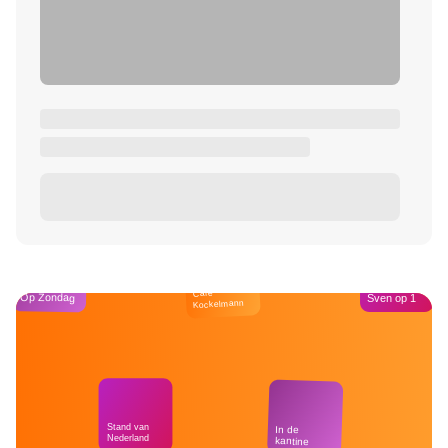
Café
Op Zondag
Sven op 1
Kockelmann
Stand van
In de
Nederland
kantine