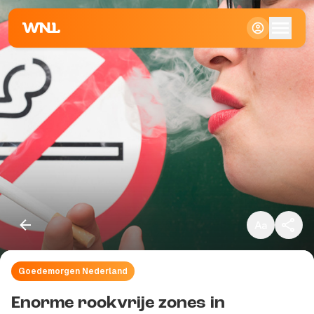
Klein
Standaard
Groot
Goedemorgen Nederland
Kopieer link
Enorme rookvrije zones in