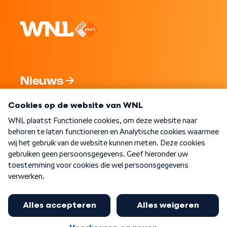
Nieuws
Programma's
Over WNL
Nieuwsbrief
Word Lid