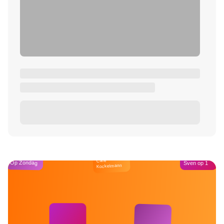
Café
Op Zondag
Sven op 1
Kockelmann