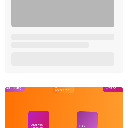
Café
Op Zondag
Sven op 1
Kockelmann
Stand van
In de