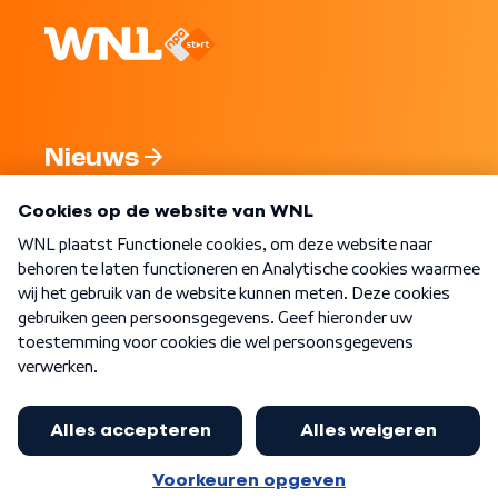
Nieuws
Programma's
Over WNL
Nieuwsbrief
Word Lid