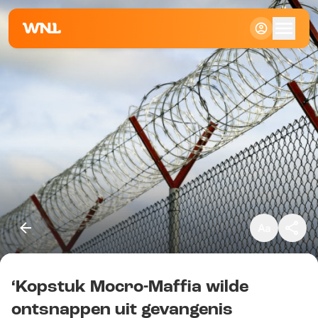
Klein
Standaard
Groot
‘Kopstuk Mocro-Maffia wilde
Kopieer link
ontsnappen uit gevangenis