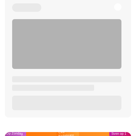
Café
Op Zondag
Sven op 1
Kockelmann