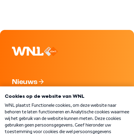
Nieuws
Programma's
Over WNL
Nieuwsbrief
Word Lid