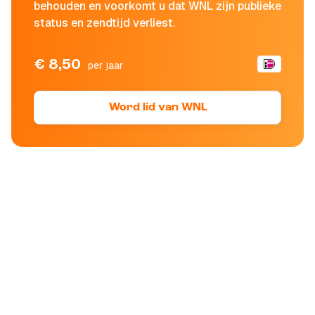
behouden en voorkomt u dat WNL zijn publieke
status en zendtijd verliest.
€ 8,50
per jaar
Word lid van WNL