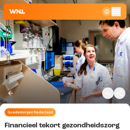
Klein
Standaard
Groot
Goedemorgen Nederland
Kopieer link
Financieel tekort gezondheidszorg