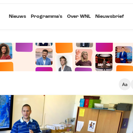
Nieuws
Programma's
Over WNL
Nieuwsbrief
Klein
Kopieer link
Standaard
Groot