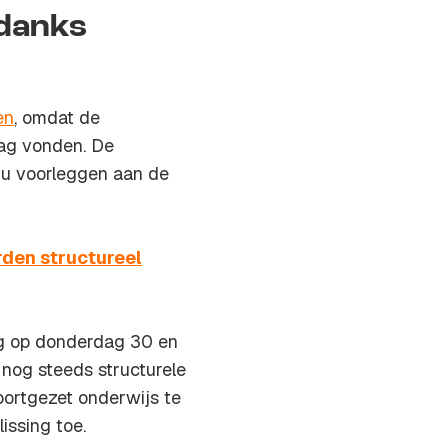
ndanks
en
, omdat de
ag vonden. De
nu voorleggen aan de
rden structureel
ng op donderdag 30 en
 nog steeds structurele
oortgezet onderwijs te
issing toe.