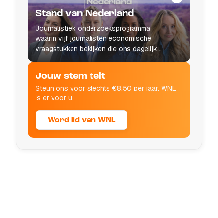
Stand van Nederland
Journalistiek onderzoeksprogramma
waarin vijf journalisten economische
vraagstukken bekijken die ons dagelijks
leven raken.
Jouw stem telt
Steun ons voor slechts €8,50 per jaar. WNL
is er voor u.
Word lid van WNL