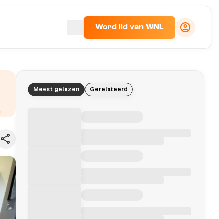
Word lid van WNL
Meest gelezen
Gerelateerd