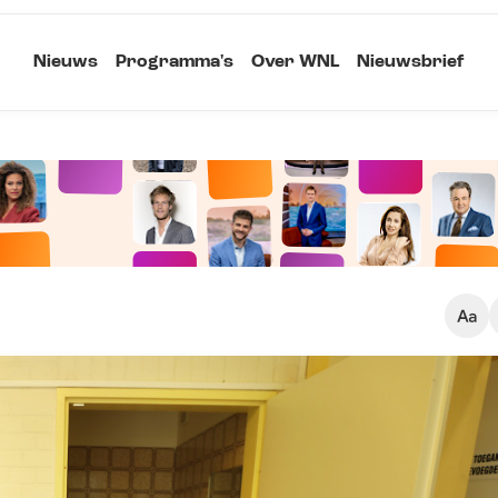
Nieuws
Programma's
Over WNL
Nieuwsbrief
Klein
Kopieer link
Standaard
Groot