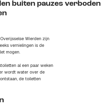
rden buiten pauzes verboden
en
 Overijsselse Wierden zijn
eeks vernielingen is de
ilet mogen.
toiletten al een paar weken
 er wordt water over de
ntstaan, de toiletten
en