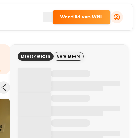
Word lid van WNL
Meest gelezen
Gerelateerd