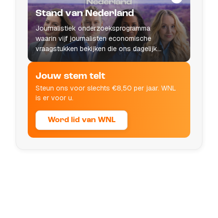
Stand van Nederland
Journalistiek onderzoeksprogramma
waarin vijf journalisten economische
vraagstukken bekijken die ons dagelijks
leven raken.
Jouw stem telt
Steun ons voor slechts €8,50 per jaar. WNL
is er voor u.
Word lid van WNL