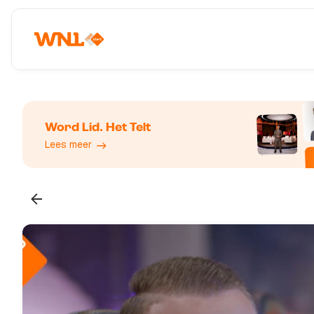
Word Lid. Het Telt
Lees meer