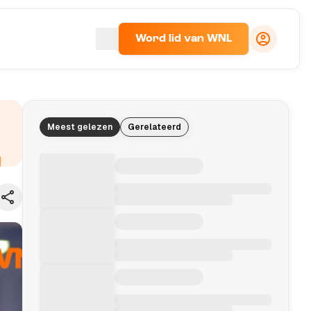
Word lid van WNL
Meest gelezen
Gerelateerd