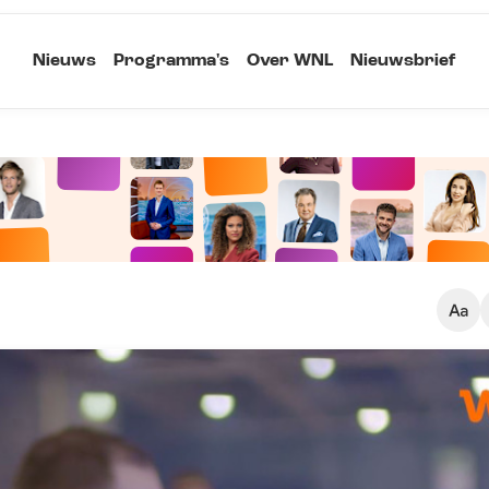
Nieuws
Programma's
Over WNL
Nieuwsbrief
Klein
Kopieer link
Standaard
Groot