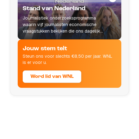
Stand van Nederland
Journalistiek onderzoeksprogramma
waarin vijf journalisten economische
vraagstukken bekijken die ons dagelijks
leven raken.
Jouw stem telt
Steun ons voor slechts €8,50 per jaar. WNL
is er voor u.
Word lid van WNL