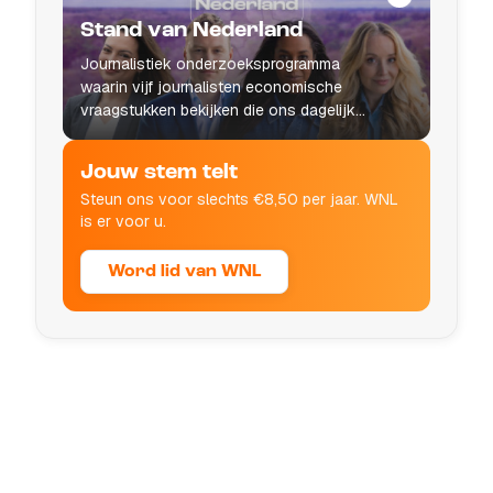
Stand van Nederland
Journalistiek onderzoeksprogramma
waarin vijf journalisten economische
vraagstukken bekijken die ons dagelijks
leven raken.
Jouw stem telt
Steun ons voor slechts €8,50 per jaar. WNL
is er voor u.
Word lid van WNL