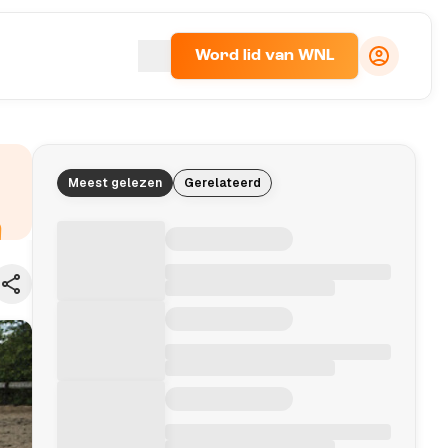
Word lid van WNL
Meest gelezen
Gerelateerd