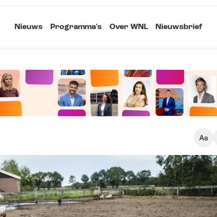
Nieuws
Programma's
Over WNL
Nieuwsbrief
Klein
Kopieer link
Standaard
Groot