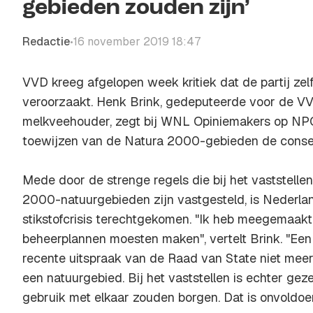
gebieden zouden zijn’
Redactie
16 november 2019 18:47
•
VVD kreeg afgelopen week kritiek dat de partij zelf 
veroorzaakt. Henk Brink, gedeputeerde voor de VV
melkveehouder, zegt bij
WNL Opiniemakers
op NPO 
toewijzen van de Natura 2000-gebieden de conseq
Mede door de strenge regels die bij het vaststell
2000-natuurgebieden zijn vastgesteld, is Nederla
stikstofcrisis terechtgekomen. "Ik heb meegemaakt
beheerplannen moesten maken", vertelt Brink. "E
recente uitspraak van de Raad van State niet mee
een natuurgebied. Bij het vaststellen is echter g
gebruik met elkaar zouden borgen. Dat is onvoldo