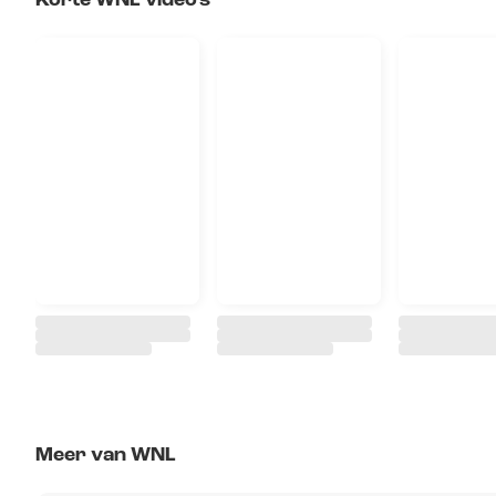
Korte WNL video's
Meer van WNL