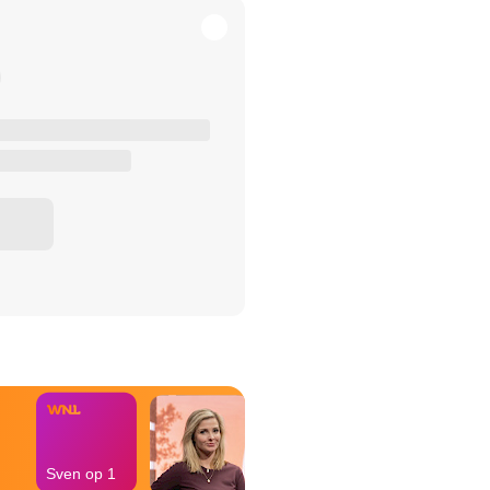
het Misdaad-
bureau
Sven op 1