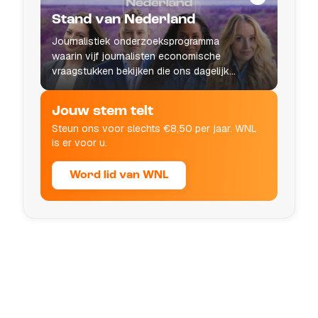
Stand van Nederland
Journalistiek onderzoeksprogramma
waarin vijf journalisten economische
vraagstukken bekijken die ons dagelijks
leven raken.
Jouw stem telt
Steun ons voor slechts €8,50 per jaar. WNL
is er voor u.
Word lid van WNL