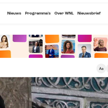
Nieuws
Programma's
Over WNL
Nieuwsbrief
Klein
Kopieer link
Standaard
Groot