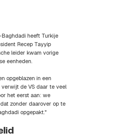
-Baghdadi heeft Turkije
esident Recep Tayyip
sche leider kwam vorige
nse eenheden.
en opgeblazen in een
verwijt de VS daar te veel
oor het eerst aan: we
dat zonder daarover op te
aghdadi opgepakt."
elid