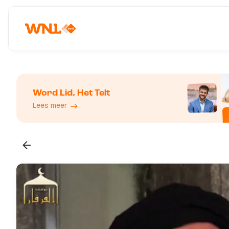
Word Lid. Het Telt
Lees meer