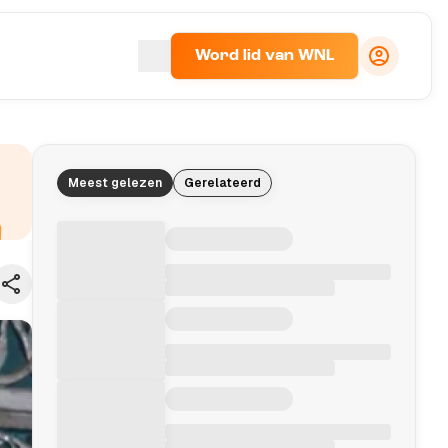
Word lid van WNL
Meest gelezen
Gerelateerd