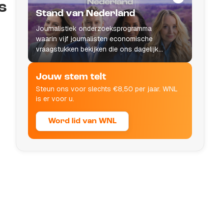
s
Stand van Nederland
Journalistiek onderzoeksprogramma
waarin vijf journalisten economische
vraagstukken bekijken die ons dagelijks
leven raken.
Jouw stem telt
Steun ons voor slechts €8,50 per jaar. WNL
is er voor u.
Word lid van WNL