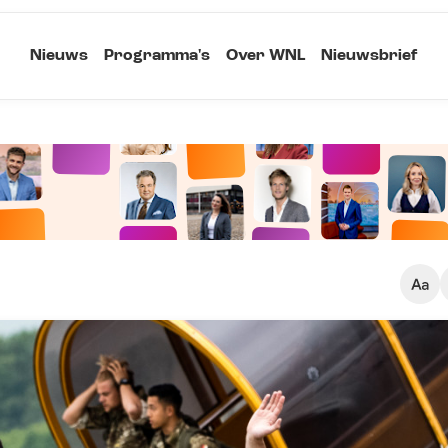
Nieuws
Programma's
Over WNL
Nieuwsbrief
Klein
Kopieer link
Standaard
Groot