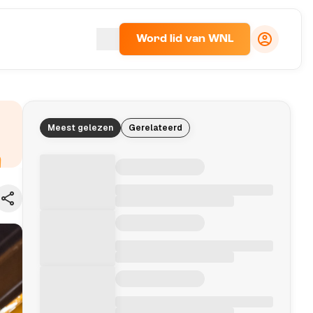
Word lid van WNL
Meest gelezen
Gerelateerd