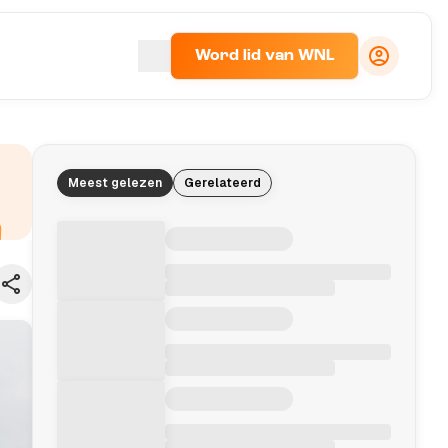
Word lid van WNL
Meest gelezen
Gerelateerd