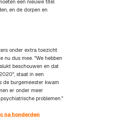
oeten een nieuwe titel
en, en de dorpen en
ers onder extra toezicht
e nu dus mee. "We hebben
islukt beschouwen en dat
2020", staat in een
ens de burgemeester kwam
men er onder meer
psychiatrische problemen."
zc na honderden