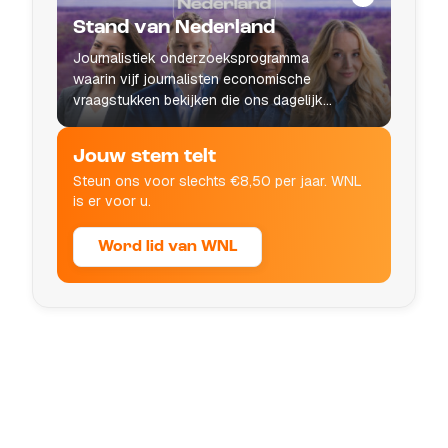
Stand van Nederland
Journalistiek onderzoeksprogramma
waarin vijf journalisten economische
vraagstukken bekijken die ons dagelijks
leven raken.
Jouw stem telt
Steun ons voor slechts €8,50 per jaar. WNL
is er voor u.
Word lid van WNL