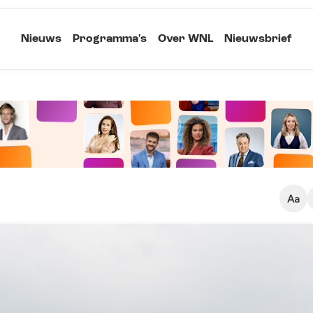
Nieuws
Programma's
Over WNL
Nieuwsbrief
Klein
Kopieer link
Standaard
Groot