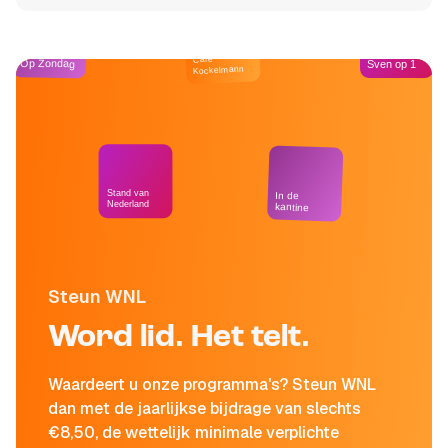
Café
Op Zondag
Sven op 1
Kockelmann
Stand van
In de
Nederland
kantine
Steun WNL
Word lid. Het telt.
Waardeert u onze programma's? Steun WNL
dan met de jaarlijkse bijdrage van slechts
€8,50, de wettelijk minimale verplichte