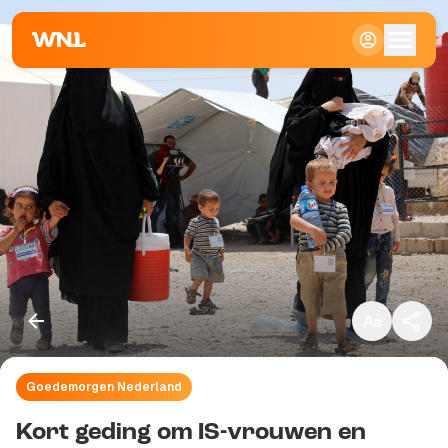
Klein
Standaard
Groot
Goedemorgen Nederland
Kopieer link
Kort geding om IS-vrouwen en