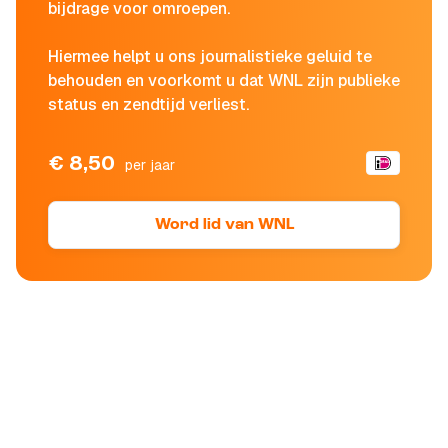
bijdrage voor omroepen.
Hiermee helpt u ons journalistieke geluid te
behouden en voorkomt u dat WNL zijn publieke
status en zendtijd verliest.
€ 8,50
per jaar
Word lid van WNL