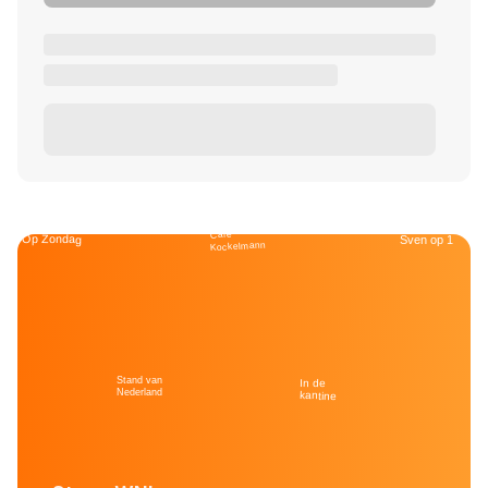
Café
Op Zondag
Sven op 1
Kockelmann
Stand van
In de
Nederland
kantine