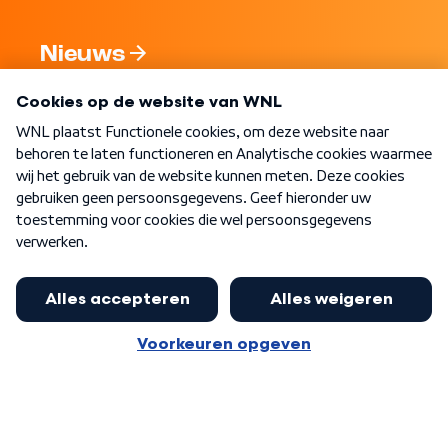
Nieuws
Programma's
Over WNL
Nieuwsbrief
Word Lid
Meer WNL voor jou
Huishoudens met thuisbatterij,
slimme laadpaal of warmtepomp