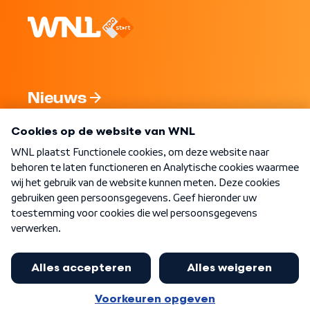
Nieuws
Programma's
Over WNL
Nieuwsbrief
Word Lid