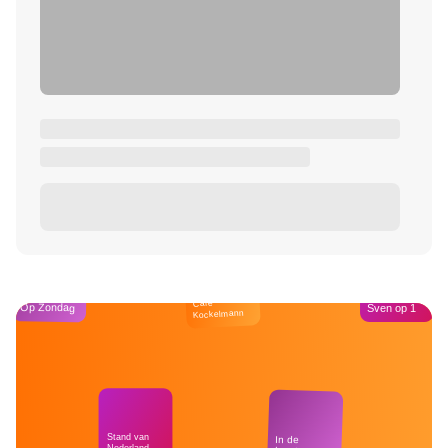
Café
Op Zondag
Sven op 1
Kockelmann
Stand van
In de