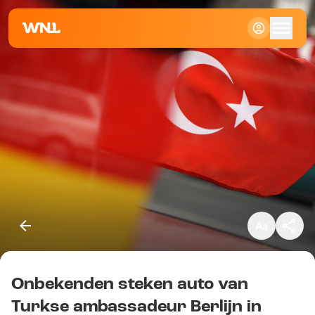
Klein
Standaard
Groot
Onbekenden steken auto van
Kopieer link
Turkse ambassadeur Berlijn in