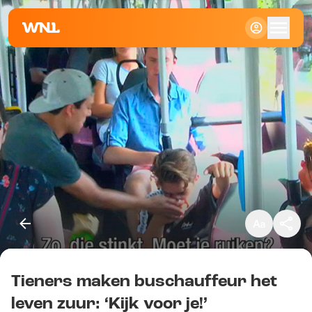
Klein
Standaard
Groot
Tieners maken buschauffeur het
Kopieer link
leven zuur: ‘Kijk voor je!’