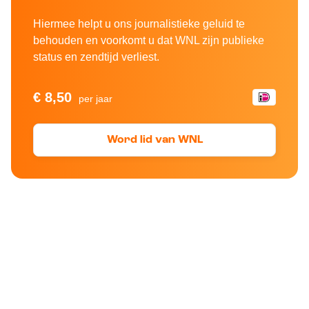
Hiermee helpt u ons journalistieke geluid te
behouden en voorkomt u dat WNL zijn publieke
status en zendtijd verliest.
€ 8,50
per jaar
Word lid van WNL