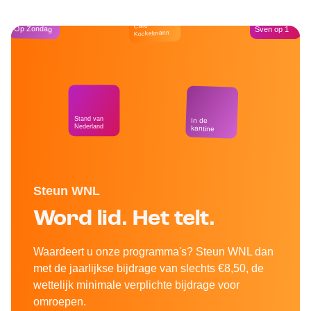
Café
Op Zondag
Sven op 1
Kockelmann
Stand van
In de
Nederland
kantine
Steun WNL
Word lid. Het telt.
Waardeert u onze programma's? Steun WNL dan
met de jaarlijkse bijdrage van slechts €8,50, de
wettelijk minimale verplichte bijdrage voor
omroepen.