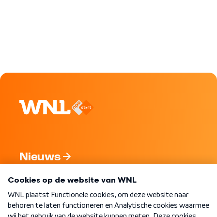
Nieuws
Programma's
Over WNL
Nieuwsbrief