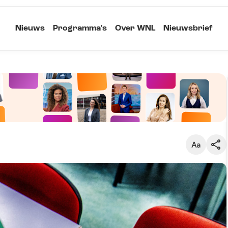
Nieuws
Programma's
Over WNL
Nieuwsbrief
Klein
Kopieer link
Standaard
Groot