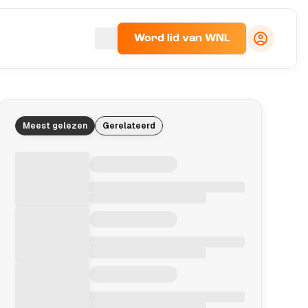
Word lid van WNL
Meest gelezen
Gerelateerd