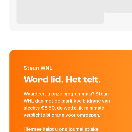
Steun WNL
Word lid. Het telt.
Waardeert u onze programma's? Steun
WNL dan met de jaarlijkse bijdrage van
slechts €8,50, de wettelijk minimale
verplichte bijdrage voor omroepen.
Hiermee helpt u ons journalistieke