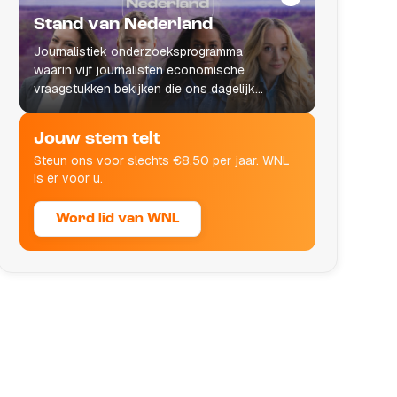
Stand van Nederland
Journalistiek onderzoeksprogramma
waarin vijf journalisten economische
vraagstukken bekijken die ons dagelijks
leven raken.
Jouw stem telt
Steun ons voor slechts €8,50 per jaar. WNL
is er voor u.
Word lid van WNL