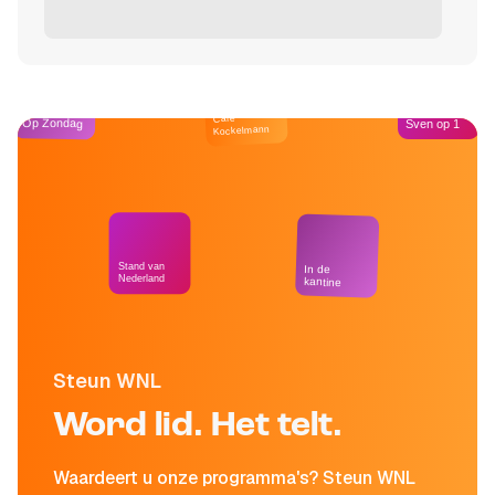
Café
Op Zondag
Sven op 1
Kockelmann
Stand van
In de
Nederland
kantine
Steun WNL
Word lid. Het telt.
Waardeert u onze programma's? Steun WNL