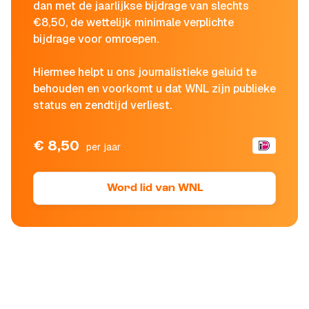
dan met de jaarlijkse bijdrage van slechts
€8,50, de wettelijk minimale verplichte
bijdrage voor omroepen.
Hiermee helpt u ons journalistieke geluid te
behouden en voorkomt u dat WNL zijn publieke
status en zendtijd verliest.
€ 8,50
per jaar
Word lid van WNL