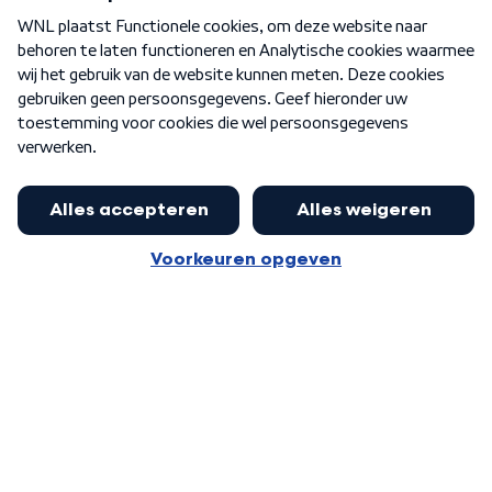
Over WNL
Nieuwsbrief
Word Lid
Meer WNL voor jou
Jan Paternotte optimistisch over
stikstofdebat: 'Geen zwakker
Algemene voorwaarden
Cookie-instellingen
pakket, maar ideeën om het te
Privacy statement
versterken zijn welkom'