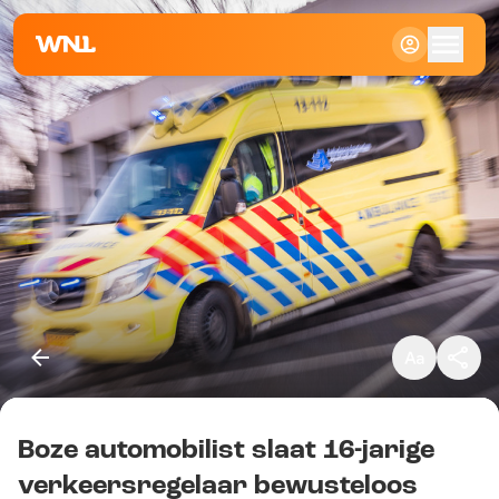
Klein
Standaard
Groot
Boze automobilist slaat 16-jarige
Kopieer link
verkeersregelaar bewusteloos