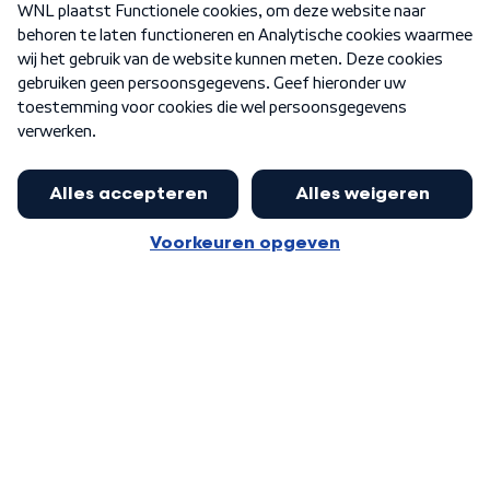
Nieuwsbrief
Word Lid
Meer WNL voor jou
Burgemeester Halsema kritisch:
kabinet deinsde in coronaperiode
Algemene voorwaarden
Cookie-instellingen
terug voor landelijke regie bij
Privacy statement
demonstraties