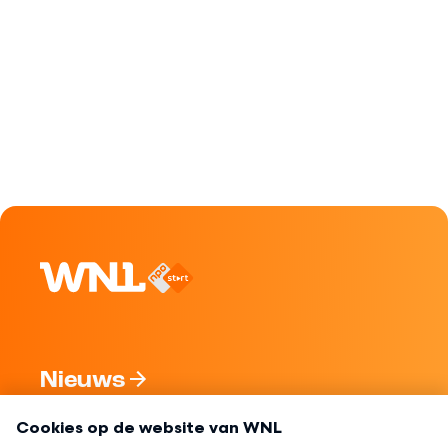
Nieuws
Programma's
Over WNL