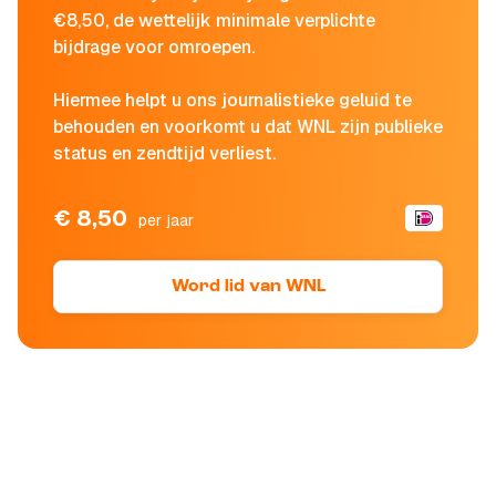
€8,50, de wettelijk minimale verplichte
bijdrage voor omroepen.
Hiermee helpt u ons journalistieke geluid te
behouden en voorkomt u dat WNL zijn publieke
status en zendtijd verliest.
€ 8,50
per jaar
Word lid van WNL