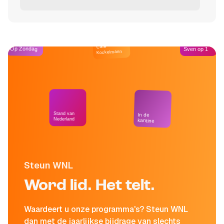
Café
Op Zondag
Sven op 1
Kockelmann
Stand van
In de
Nederland
kantine
Steun WNL
Word lid. Het telt.
Waardeert u onze programma's? Steun WNL
dan met de jaarlijkse bijdrage van slechts