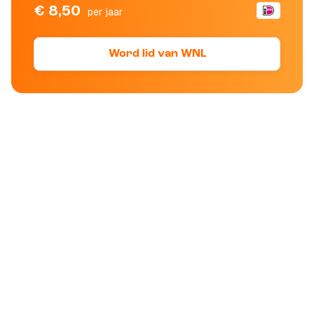
€ 8,50
per jaar
Word lid van WNL