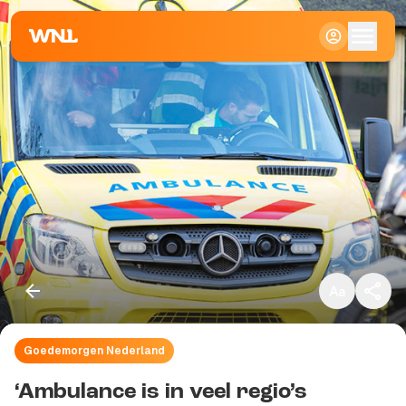
Klein
Standaard
Groot
Goedemorgen Nederland
Kopieer link
‘Ambulance is in veel regio’s