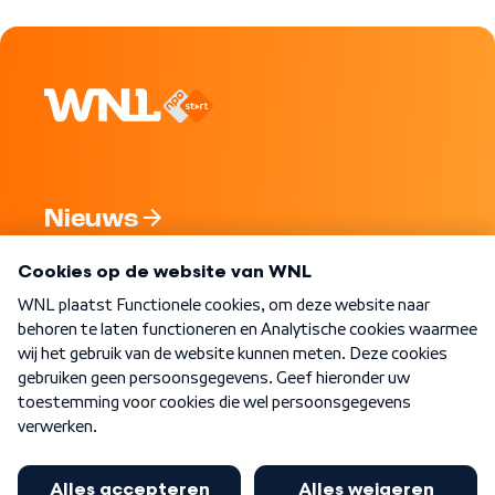
Nieuws
Programma's
Over WNL
Nieuwsbrief
Word Lid