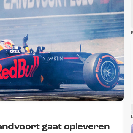
K
L
 Zandvoort gaat opleveren