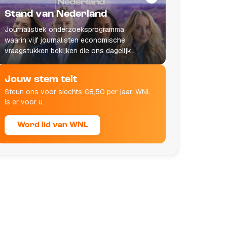
Stand van Nederland
Journalistiek onderzoeksprogramma
waarin vijf journalisten economische
vraagstukken bekijken die ons dagelijks
leven raken.
Jouw stem telt
Steun ons voor slechts €8,50 per jaar. WNL
is er voor u.
Word lid van WNL