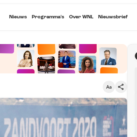
Nieuws
Programma's
Over WNL
Nieuwsbrief
Klein
Kopieer link
Standaard
Groot