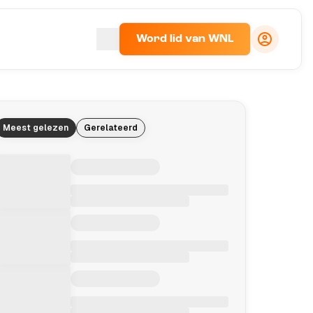
Word lid van WNL
Meest gelezen
Gerelateerd