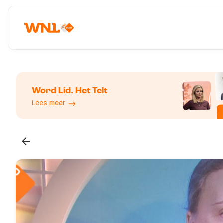
Word Lid. Het Telt
Lees meer