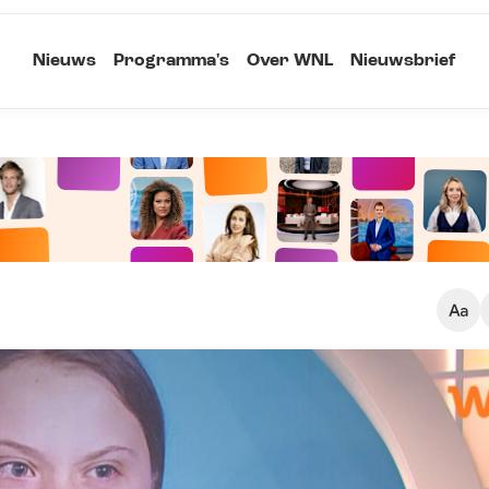
Nieuws
Programma's
Over WNL
Nieuwsbrief
Klein
Kopieer link
Standaard
Groot