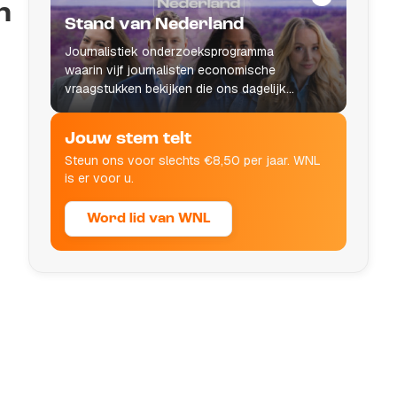
n
Stand van Nederland
Journalistiek onderzoeksprogramma
waarin vijf journalisten economische
vraagstukken bekijken die ons dagelijks
leven raken.
Jouw stem telt
Steun ons voor slechts €8,50 per jaar. WNL
is er voor u.
Word lid van WNL