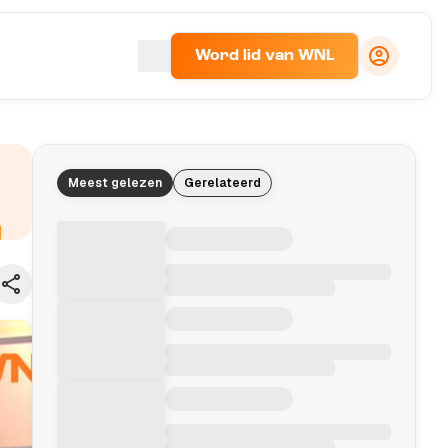
Word lid van WNL
Meest gelezen
Gerelateerd