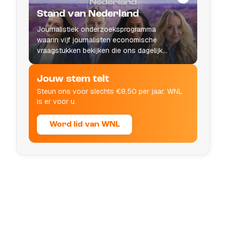
Stand van Nederland
Journalistiek onderzoeksprogramma
waarin vijf journalisten economische
vraagstukken bekijken die ons dagelijks
leven raken.
Jouw stem telt
Steun ons voor slechts €8,50 per jaar. WNL
is er voor u.
Word lid van WNL