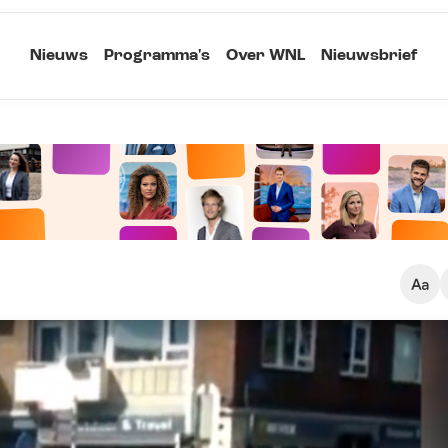
Nieuws
Programma's
Over WNL
Nieuwsbrief
Klein
Kopieer link
Standaard
Groot