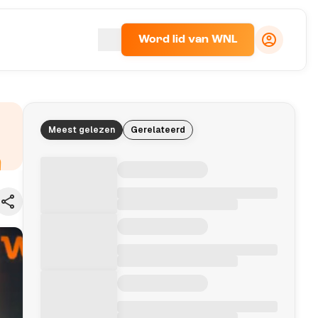
Word lid van WNL
Meest gelezen
Gerelateerd