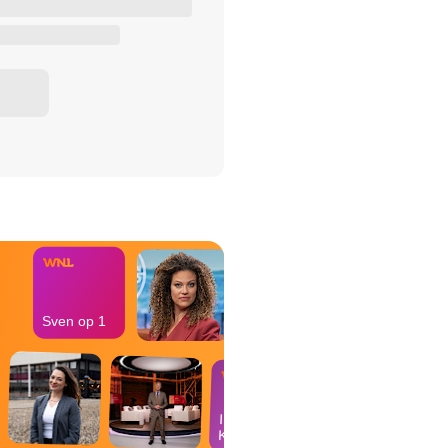
het Misdaad-
bureau
Sven op 1
In de
Kantine