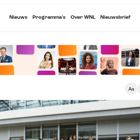
Nieuws
Programma's
Over WNL
Nieuwsbrief
Klein
Kopieer link
Standaard
Groot