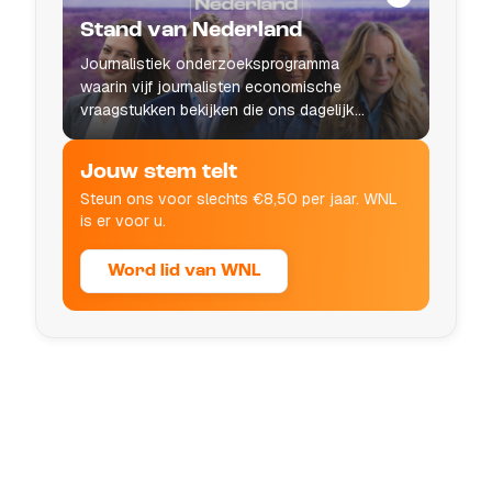
Stand van Nederland
Journalistiek onderzoeksprogramma
waarin vijf journalisten economische
vraagstukken bekijken die ons dagelijks
leven raken.
Jouw stem telt
Steun ons voor slechts €8,50 per jaar. WNL
is er voor u.
Word lid van WNL