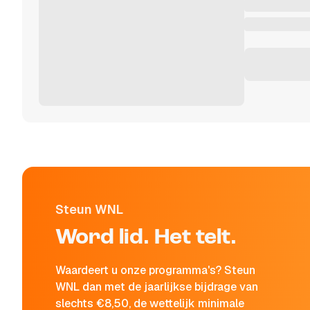
Steun WNL
Word lid. Het telt.
Waardeert u onze programma's? Steun
WNL dan met de jaarlijkse bijdrage van
slechts €8,50, de wettelijk minimale