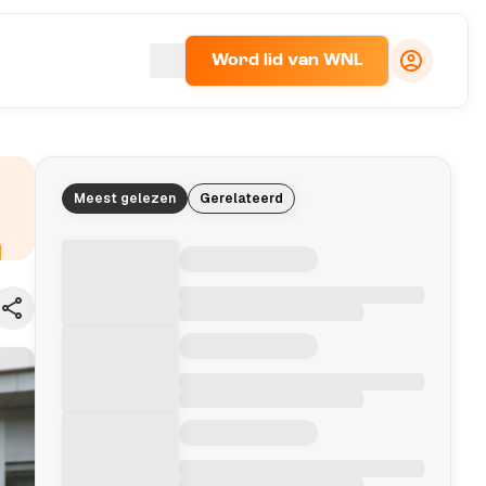
Word lid van WNL
Meest gelezen
Gerelateerd