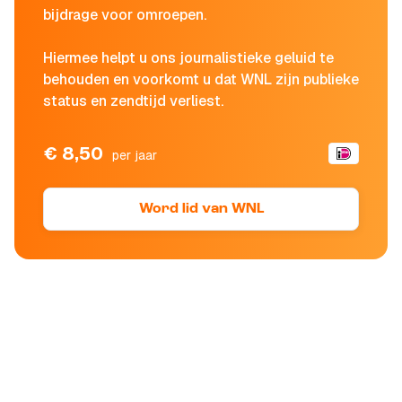
bijdrage voor omroepen.
Hiermee helpt u ons journalistieke geluid te
behouden en voorkomt u dat WNL zijn publieke
status en zendtijd verliest.
€ 8,50
per jaar
Word lid van WNL