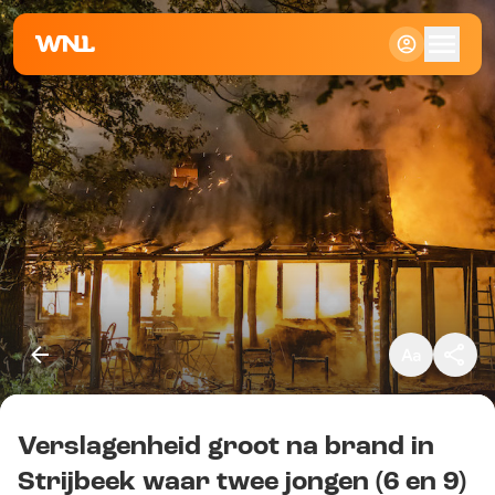
Klein
Standaard
Groot
Verslagenheid groot na brand in
Kopieer link
Strijbeek waar twee jongen (6 en 9)