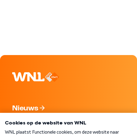
Nieuws
Programma's
Over WNL