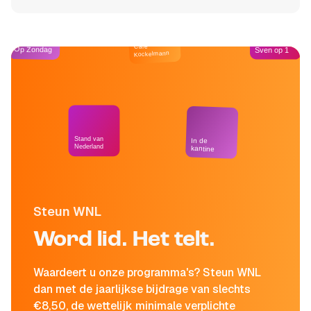
Café
Op Zondag
Sven op 1
Kockelmann
Stand van
In de
Nederland
kantine
Steun WNL
Word lid. Het telt.
Waardeert u onze programma's? Steun WNL
dan met de jaarlijkse bijdrage van slechts
€8,50, de wettelijk minimale verplichte