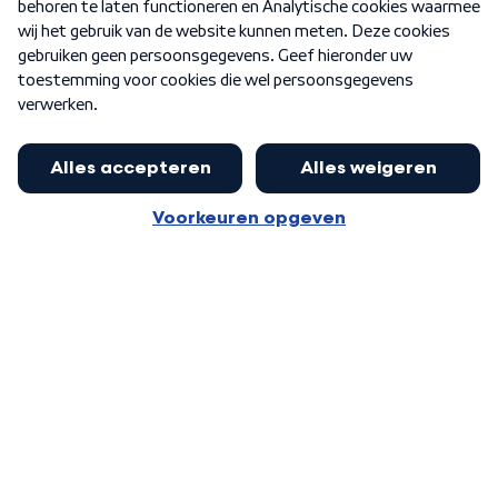
Nieuwsbrief
Word Lid
Meer WNL voor jou
Nieuwe ‘onderkoning’ Buma wil tot
zijn 70ste aanblijven
Algemene voorwaarden
Cookie-instellingen
Privacy statement