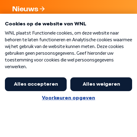
Nieuws
Programma's
Over WNL
Nieuwsbrief
Word Lid
Meer WNL voor jou
Eerste Kamer akkoord met begroting
van minister Sjoerdsma
Algemene voorwaarden
Cookie-instellingen
Privacy statement