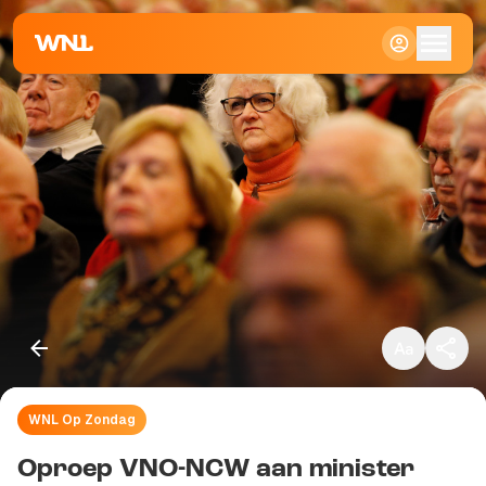
Klein
Standaard
Groot
WNL Op Zondag
Kopieer link
Oproep VNO-NCW aan minister