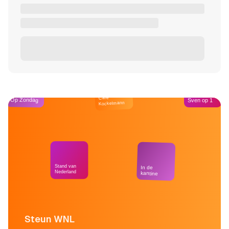
Café
Op Zondag
Sven op 1
Kockelmann
Stand van
In de
Nederland
kantine
Steun WNL