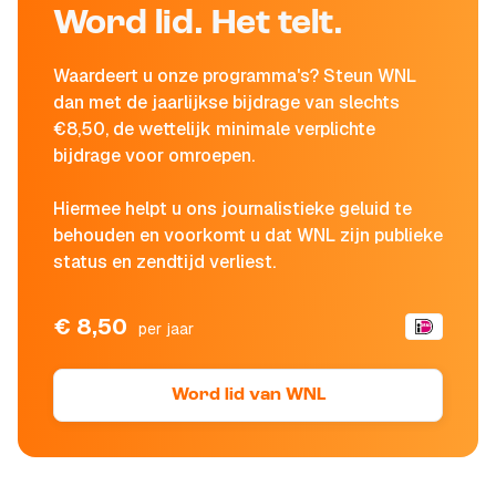
Word lid. Het telt.
Waardeert u onze programma's? Steun WNL
dan met de jaarlijkse bijdrage van slechts
€8,50, de wettelijk minimale verplichte
bijdrage voor omroepen.
Hiermee helpt u ons journalistieke geluid te
behouden en voorkomt u dat WNL zijn publieke
status en zendtijd verliest.
€ 8,50
per jaar
Word lid van WNL