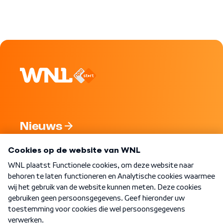
Nieuws
Programma's
Over WNL
Nieuwsbrief
Word Lid