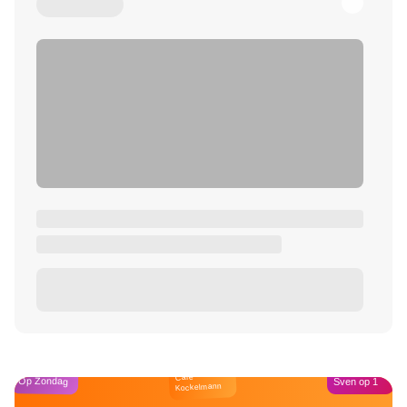
Café
Op Zondag
Sven op 1
Kockelmann