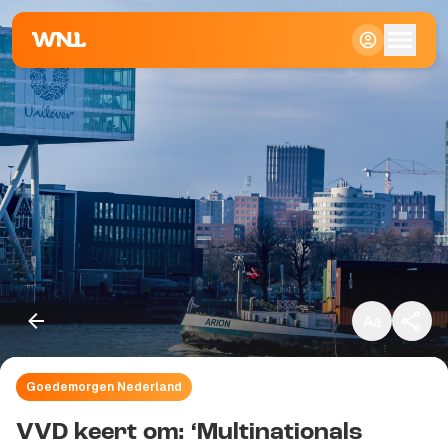
Klein
Standaard
Groot
Goedemorgen Nederland
Kopieer link
VVD keert om: ‘Multinationals