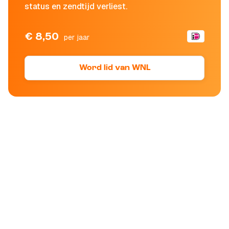
status en zendtijd verliest.
€ 8,50
per jaar
Word lid van WNL