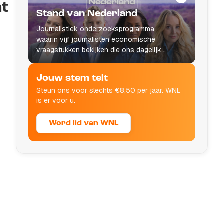
at
Stand van Nederland
Journalistiek onderzoeksprogramma
waarin vijf journalisten economische
vraagstukken bekijken die ons dagelijks
leven raken.
Jouw stem telt
Steun ons voor slechts €8,50 per jaar. WNL
is er voor u.
Word lid van WNL