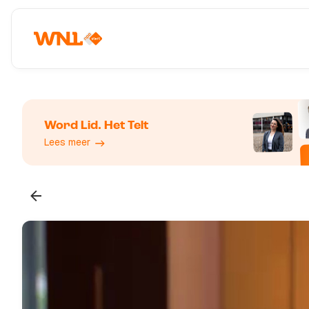
Word Lid. Het Telt
Lees meer