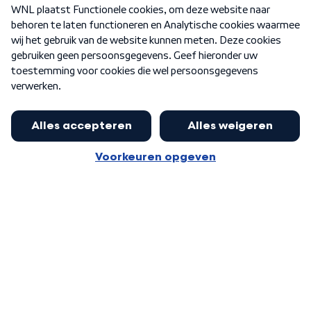
Over WNL
Nieuwsbrief
Word Lid
Meer WNL voor jou
Nieuwe ‘onderkoning’ Buma wil tot
zijn 70ste aanblijven
Algemene voorwaarden
Cookie-instellingen
Privacy statement