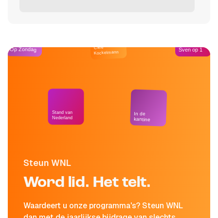
Café
Op Zondag
Sven op 1
Kockelmann
Stand van
In de
Nederland
kantine
Steun WNL
Word lid. Het telt.
Waardeert u onze programma's? Steun WNL
dan met de jaarlijkse bijdrage van slechts