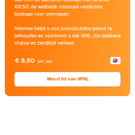
€8,50, de wettelijk minimale verplichte
bijdrage voor omroepen.
Hiermee helpt u ons journalistieke geluid te
behouden en voorkomt u dat WNL zijn publieke
status en zendtijd verliest.
€ 8,50
per jaar
Word lid van WNL