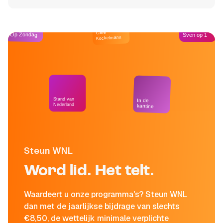
Café
Op Zondag
Sven op 1
Kockelmann
Stand van
In de
Nederland
kantine
Steun WNL
Word lid. Het telt.
Waardeert u onze programma's? Steun WNL
dan met de jaarlijkse bijdrage van slechts
€8,50, de wettelijk minimale verplichte