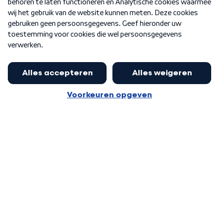
Nieuwsbrief
Word Lid
Meer WNL voor jou
Nieuwe ‘onderkoning’ Buma wil tot
zijn 70ste aanblijven
Algemene voorwaarden
Cookie-instellingen
Privacy statement