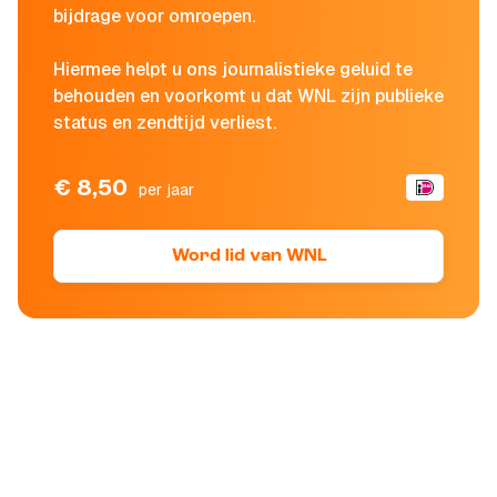
bijdrage voor omroepen.
Hiermee helpt u ons journalistieke geluid te
behouden en voorkomt u dat WNL zijn publieke
status en zendtijd verliest.
€ 8,50
per jaar
Word lid van WNL