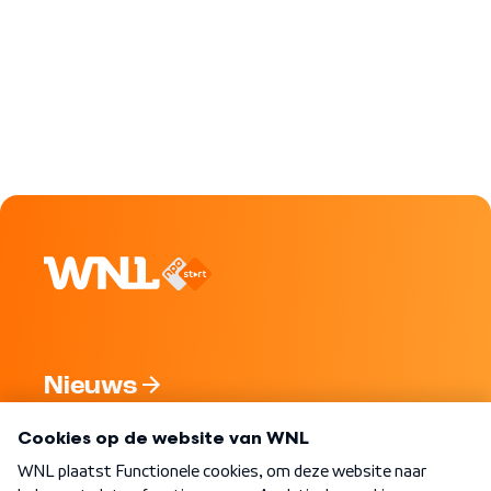
Nieuws
Programma's
Over WNL