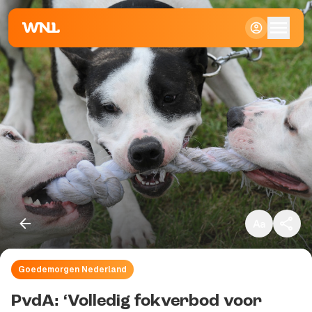
Klein
Standaard
Groot
Goedemorgen Nederland
Kopieer link
PvdA: ‘Volledig fokverbod voor