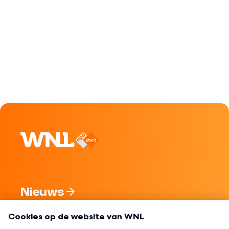
Nieuws
Programma's
Over WNL