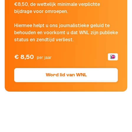
€8,50, de wettelijk minimale verplichte
bijdrage voor omroepen.
Hiermee helpt u ons journalistieke geluid te
behouden en voorkomt u dat WNL zijn publieke
status en zendtijd verliest.
€ 8,50
per jaar
Word lid van WNL