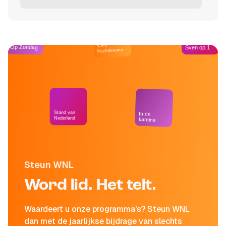
Café
Op Zondag
Sven op 1
Kockelmann
Stand van
In de
Nederland
kantine
Steun WNL
Word lid. Het telt.
Waardeert u onze programma's? Steun WNL
dan met de jaarlijkse bijdrage van slechts