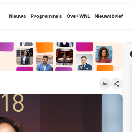
Nieuws
Programma's
Over WNL
Nieuwsbrief
Klein
Kopieer link
Standaard
Groot