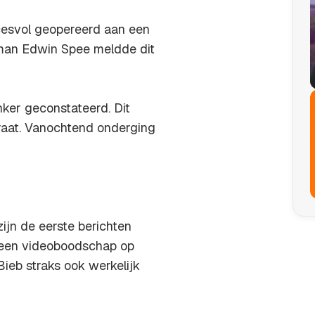
cesvol geopereerd aan een
 man Edwin Spee meldde dit
ker geconstateerd. Dit
raat. Vanochtend onderging
ijn de eerste berichten
 in een videoboodschap op
Bieb
straks ook werkelijk