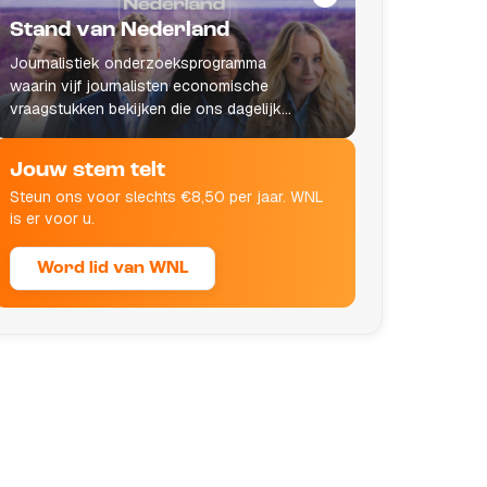
Stand van Nederland
Journalistiek onderzoeksprogramma
waarin vijf journalisten economische
vraagstukken bekijken die ons dagelijks
leven raken.
Jouw stem telt
Steun ons voor slechts €8,50 per jaar. WNL
is er voor u.
Word lid van WNL