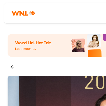
Word Lid. Het Telt
Lees meer