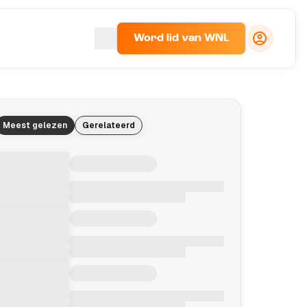
Word lid van WNL
Meest gelezen
Gerelateerd