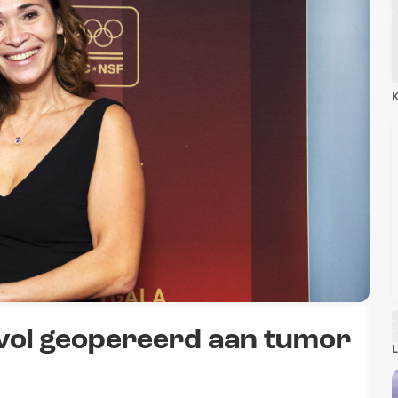
K
svol geopereerd aan tumor
L