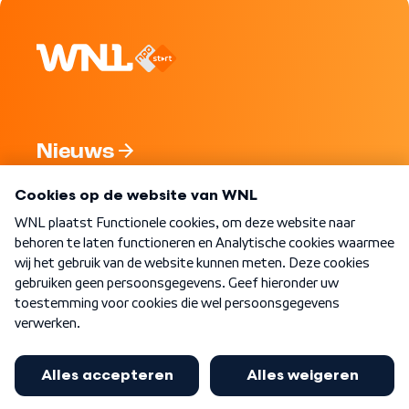
Nieuws
Programma's
Over WNL
Nieuwsbrief
Word Lid