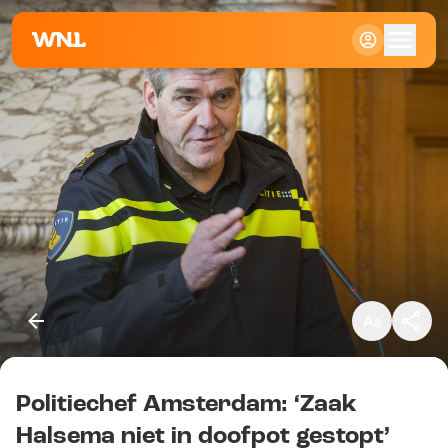
Klein
Standaard
Groot
Politiechef Amsterdam: ‘Zaak
Kopieer link
Halsema niet in doofpot gestopt’