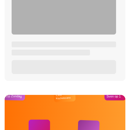
Café
Op Zondag
Sven op 1
Kockelmann