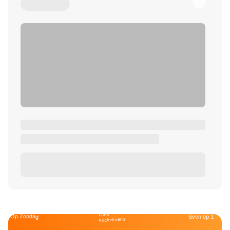
Café
Op Zondag
Sven op 1
Kockelmann