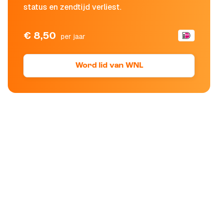
status en zendtijd verliest.
€ 8,50
per jaar
Word lid van WNL