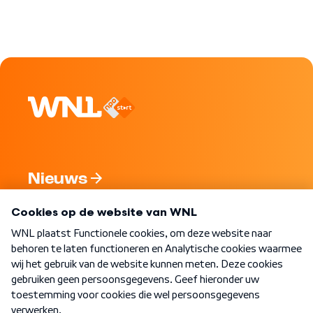
Nieuws
Programma's
Over WNL
Nieuwsbrief
Word Lid