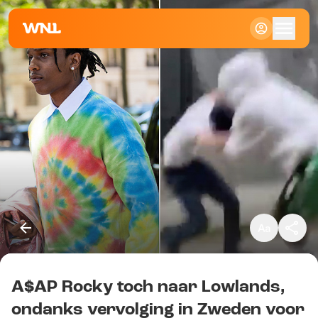
Klein
Standaard
Groot
A$AP Rocky toch naar Lowlands,
Kopieer link
ondanks vervolging in Zweden voor