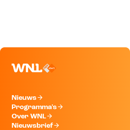
Nieuws
Programma's
Over WNL
Nieuwsbrief