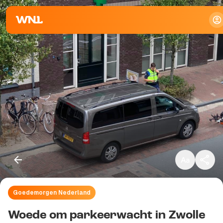
Klein
Standaard
Groot
Goedemorgen Nederland
Kopieer link
Woede om parkeerwacht in Zwolle