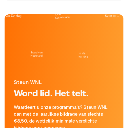
Café
Op Zondag
Sven op 1
Kockelmann
Stand van
In de
Nederland
kantine
Steun WNL
Word lid. Het telt.
Waardeert u onze programma's? Steun WNL
dan met de jaarlijkse bijdrage van slechts
€8,50, de wettelijk minimale verplichte
bijdrage voor omroepen.