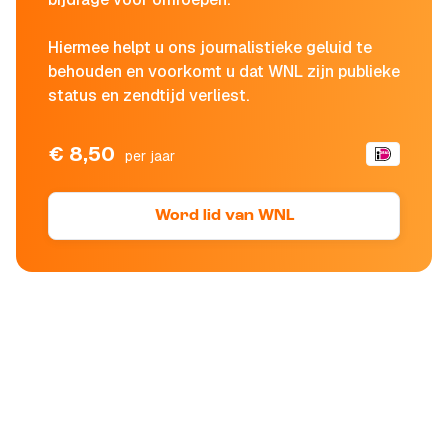
Hiermee helpt u ons journalistieke geluid te
behouden en voorkomt u dat WNL zijn publieke
status en zendtijd verliest.
€ 8,50
per jaar
Word lid van WNL