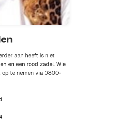
den
rder aan heeft is niet
en en een rood zadel. Wie
ct op te nemen via 0800-
04
04