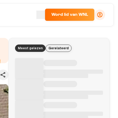
Word lid van WNL
Meest gelezen
Gerelateerd