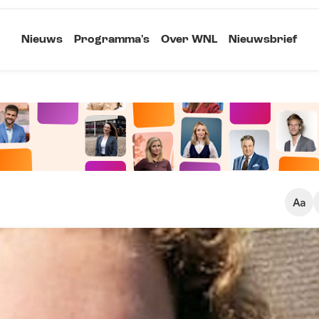
Nieuws
Programma's
Over WNL
Nieuwsbrief
Klein
Kopieer link
Standaard
Groot