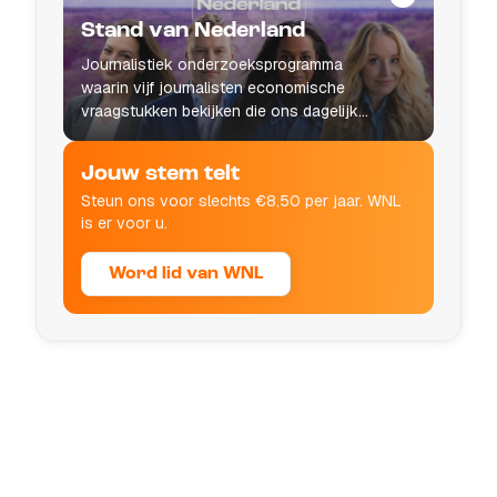
Stand van Nederland
Journalistiek onderzoeksprogramma
waarin vijf journalisten economische
vraagstukken bekijken die ons dagelijks
leven raken.
Jouw stem telt
Steun ons voor slechts €8,50 per jaar. WNL
is er voor u.
Word lid van WNL