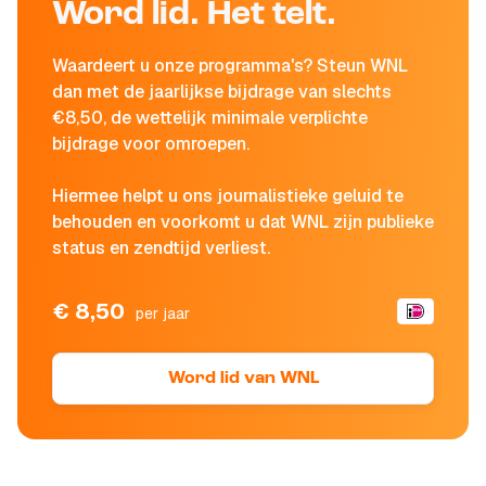
Word lid. Het telt.
Waardeert u onze programma's? Steun WNL
dan met de jaarlijkse bijdrage van slechts
€8,50, de wettelijk minimale verplichte
bijdrage voor omroepen.
Hiermee helpt u ons journalistieke geluid te
behouden en voorkomt u dat WNL zijn publieke
status en zendtijd verliest.
€ 8,50
per jaar
Word lid van WNL