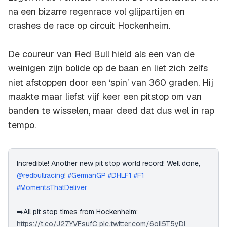
na een bizarre regenrace vol glijpartijen en
crashes de race op circuit Hockenheim.
De coureur van Red Bull hield als een van de
weinigen zijn bolide op de baan en liet zich zelfs
niet afstoppen door een ‘spin’ van 360 graden. Hij
maakte maar liefst vijf keer een pitstop om van
banden te wisselen, maar deed dat dus wel in rap
tempo.
Incredible! Another new pit stop world record! Well done,
@redbullracing
!
#GermanGP
#DHLF1
#F1
#MomentsThatDeliver
➡️All pit stop times from Hockenheim:
https://t.co/J27YVFsufC
pic.twitter.com/6oll5T5yDl