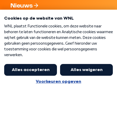
Nieuws
Programma's
Over WNL
Nieuwsbrief
Word Lid
Meer WNL voor jou
Jan Paternotte optimistisch over
stikstofdebat: 'Geen zwakker
Algemene voorwaarden
Cookie-instellingen
pakket, maar ideeën om het te
Privacy statement