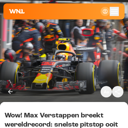
Klein
Standaard
Groot
Wow! Max Verstappen breekt
Kopieer link
wereldrecord: snelste pitstop ooit