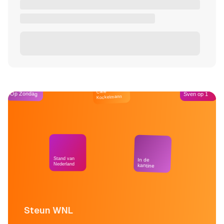
Café
Op Zondag
Sven op 1
Kockelmann
Stand van
In de
Nederland
kantine
Steun WNL