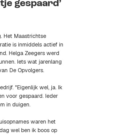
ltje gespaard’
g. Het Maastrichtse
atie is inmiddels actief in
land. Helga Zeegers werd
unnen. Iets wat jarenlang
an De Opvolgers.
jf. "Eigenlijk wel, ja. Ik
en voor gespaard. Ieder
om in duigen.
huisopnames waren het
e dag wel ben ik boos op