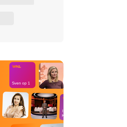
het Misdaad-
bureau
Sven op 1
In de
Kantine