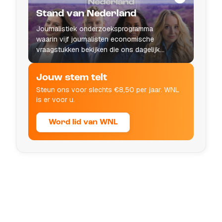
Stand van Nederland
Journalistiek onderzoeksprogramma
waarin vijf journalisten economische
vraagstukken bekijken die ons dagelijks
leven raken.
Jouw stem telt
Steun ons voor slechts €8,50 per jaar. WNL
is er voor u.
Word lid van WNL