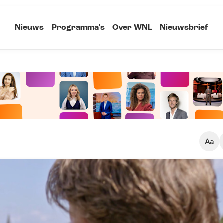
Nieuws
Programma's
Over WNL
Nieuwsbrief
Klein
Kopieer link
Standaard
Groot