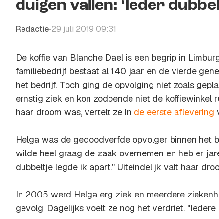
duigen vallen: ‘Ieder dubbe
Redactie
29 juli 2019 09:31
•
De koffie van Blanche Dael is een begrip in Limbur
familiebedrijf bestaat al 140 jaar en de vierde gener
het bedrijf. Toch ging de opvolging niet zoals gep
ernstig ziek en kon zodoende niet de koffiewinkel r
haar droom was, vertelt ze in
de eerste aflevering
v
Helga was de gedoodverfde opvolger binnen het bedri
wilde heel graag de zaak overnemen en heb er jar
dubbeltje legde ik apart." Uiteindelijk valt haar dro
In 2005 werd Helga erg ziek en meerdere zieken
gevolg. Dagelijks voelt ze nog het verdriet. "Ieder