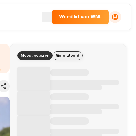
Word lid van WNL
Meest gelezen
Gerelateerd