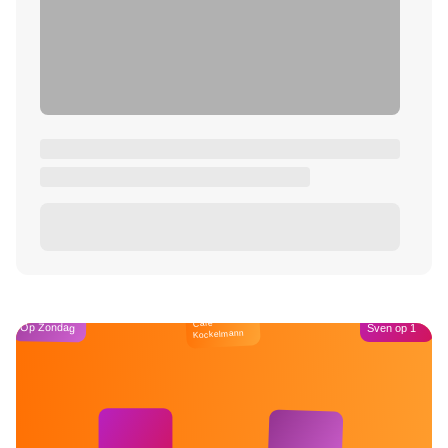
Café
Op Zondag
Sven op 1
Kockelmann